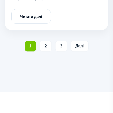
Читати далі
Пагінація
1
2
3
Далі
записів