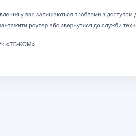
новлення у вас залишаються проблеми з доступом 
антажити роутер або звернутися до служби техні
ТРК «ТВ-КОМ»