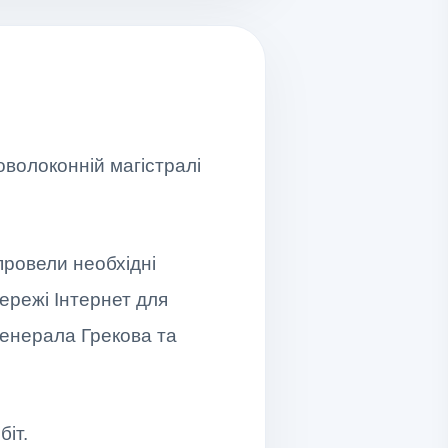
волоконній магістралі
провели необхідні
мережі Інтернет для
Генерала Грекова та
біт.