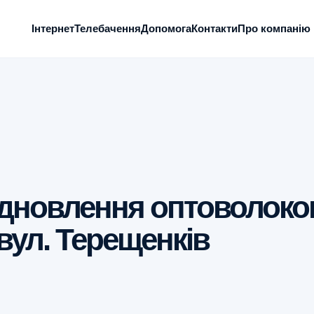
Інтернет
Телебачення
Допомога
Контакти
Про компанію
дновлення оптоволоко
 вул. Терещенків