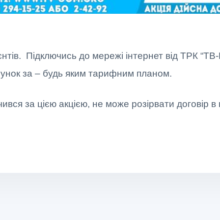
ієнтів. Підключись до мережі інтернет від ТРК “ТВ
унок за – будь яким тарифним планом.
чився за цією акцією, не може розірвати договір в