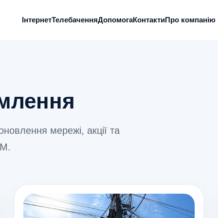
Інтернет
Телебачення
Допомога
Контакти
Про компанію
омлення
 оновлення мережі, акції та
ОМ.