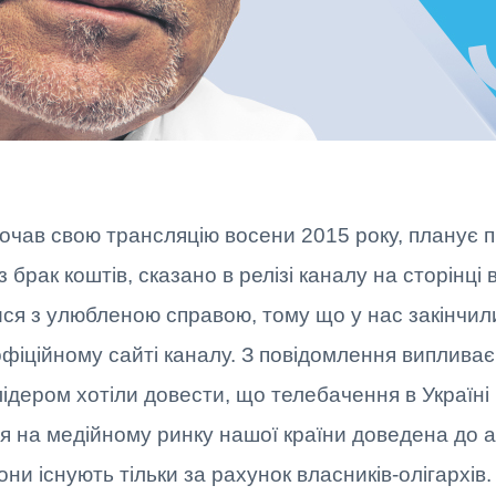
очав свою трансляцію восени 2015 року, планує 
з брак коштів, сказано в релізі каналу на сторінці
я з улюбленою справою, тому що у нас закінчили
офіційному сайті каналу. З повідомлення виплива
лідером хотіли довести, що телебачення в Україні
ія на медійному ринку нашої країни доведена до а
они існують тільки за рахунок власників-олігархів