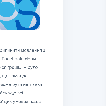
припинити мовлення з
 в Facebook. «Нам
ся гроші», – було
є, що команда
 може бути не тільки
бсурду: всі
. У цих умовах наша