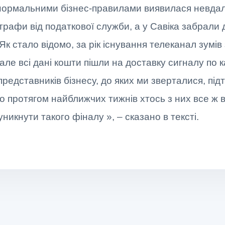
нормальними бізнес-правилами виявилася невда
трафи від податкової служби, а у Савіка забрали д
Як стало відомо, за рік існування телеканал зумів 
але всі дані кошти пішли на доставку сигналу по 
редставників бізнесу, до яких ми зверталися, під
о протягом найближчих тижнів хтось з них все ж в
никнути такого фіналу », – сказано в тексті.