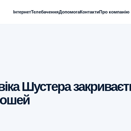
Інтернет
Телебачення
Допомога
Контакти
Про компанію
віка Шустера закриваєт
рошей