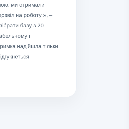
лою: ми отримали
озвіл на роботу », –
зібрати базу з 20
кабельному і
тримка надійшла тільки
ідгукнеться –