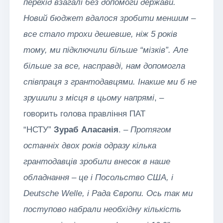
перехід взагалі без допомоги держави.
Новий бюджет вдалося зробити меншим –
все стало трохи дешевше, ніж 5 років
тому, ми підключили більше “мізків”. Але
більше за все, насправді, нам допомогла
співпраця з грантодавцями. Інакше ми б не
зрушили з місця в цьому напрямі
, –
говорить голова правління ПАТ
“НСТУ”
Зураб Аласанія
. –
Протягом
останніх двох років одразу кілька
грантодавців зробили внесок в наше
обладнання – це і Посольство США, і
Deutsche Welle, і Рада Європи. Ось так ми
поступово набрали необхідну кількість