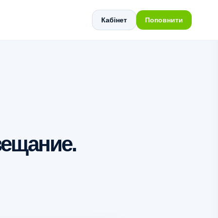
Кабінет
Поповнити
вещание.