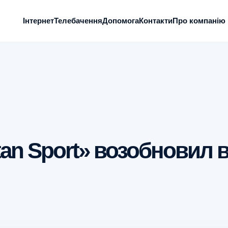
Інтернет
Телебачення
Допомога
Контакти
Про компанію
tan Sport» возобновил 