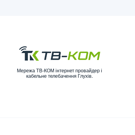
Мережа ТВ-КОМ інтернет провайдер і
кабельне телебачення Глухів.