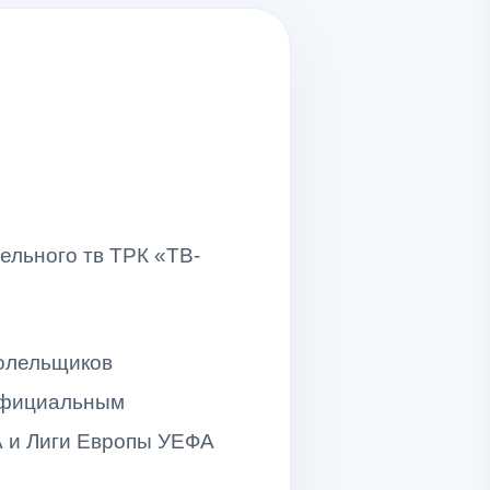
бельного тв ТРК «ТВ-
болельщиков
 официальным
А и Лиги Европы УЕФА