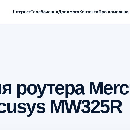
Інтернет
Телебачення
Допомога
Контакти
Про компанію
я роутера Merc
rcusys MW325R