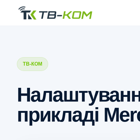
ТВ-КОМ
Налаштуванн
прикладі Me