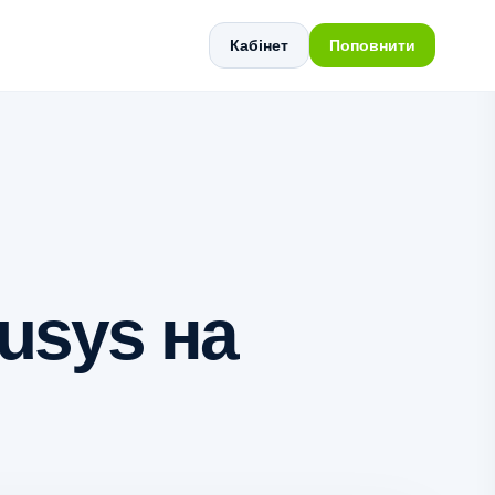
Кабінет
Поповнити
usys на