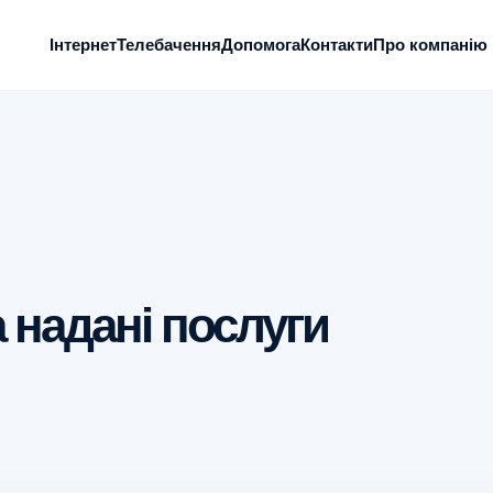
Інтернет
Телебачення
Допомога
Контакти
Про компанію
 надані послуги