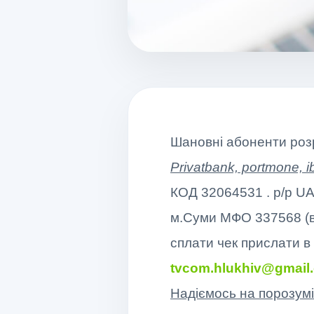
Шановні абоненти роз
Privatbank, portmone, i
КОД 32064531 . р/р 
м.Суми МФО 337568 (в 
сплати чек прислати в
tvcom.hlukhiv@gmail
Надіємось на порозумі