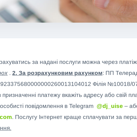
рахуватись за надані послуги можна через платі
box
.
2. За розрахунковим рахунком
: ПП Телера
UA923375680000000260013104012 Філія №10018/
призначенні платежу вкажіть адресу або свій плат
 особисті повідомлення в Telegram
@dj_uise
– аб
.com
. Послугу Інтернет краще сплачувати за пер
ння.