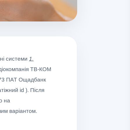
жні системи
1.
діокомпанія ТВ-КОМ
073 ПАТ Ощадбанк
іжний id ). Після
о на
шим варіантом.