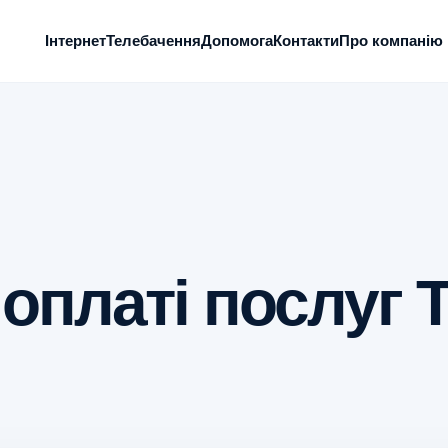
Інтернет
Телебачення
Допомога
Контакти
Про компанію
о оплаті послуг