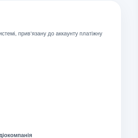
стемі, прив’язану до аккаунту платіжну
діокомпанія